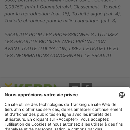
0,0375% (m/m) Coumatetralyl, Classement : Toxicité
pour la reproduction (cat. 1B), Toxicité aiguë (cat. 4),
Toxicité chronique pour le milieu aquatique (cat. 3)
PRODUITS POUR LES PROFESSIONNELS : UTILISEZ
LES PRODUITS BIOCIDES AVEC PRÉCAUTION.
AVANT TOUTE UTILISATION, LISEZ L’ÉTIQUETTE ET
LES INFORMATIONS CONCERNANT LE PRODUIT.
Evènements
A propos
Newsletter
Mentions légales
Termes d'utilisation
CGV
Protection des données