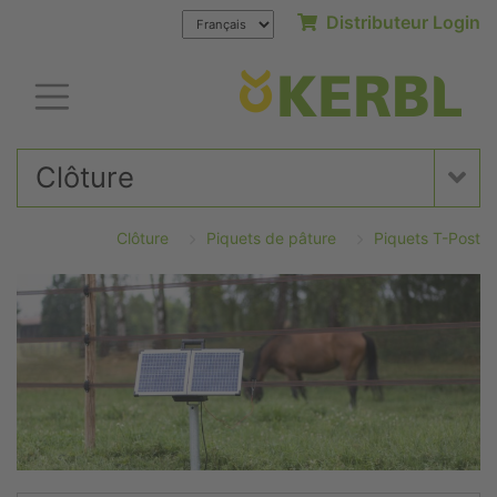
Distributeur Login
Clôture
Clôture
Piquets de pâture
Piquets T-Post