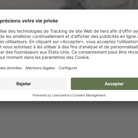
haussures pour chien &
Manteaux & vestes po
protection des pattes
chien
Pull pour chiens