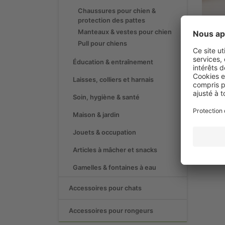
Chaussures pour chien &
protection des pattes
Manteaux & vestes pour chien
Pull pour chiens
Éducation & entraînement
Laisses, colliers et harnais
C
Soin, hygiène & santé
Maison & jardin
Jouets & occupation
Articles à mâcher et snacks
Gamelles & fontaines à eau
Accessoires pour chats
Accessoires pour rongeurs