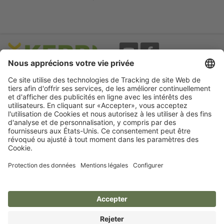
Evènements
A propos
Newsletter
Mentions légales
Termes d'utilisation
CGV
Protection des données
Garantie
Déclaration
d'accessibilité
Cookie préferences
Compétence pour votre animal.
Kerbl France S.a.r.l.
France