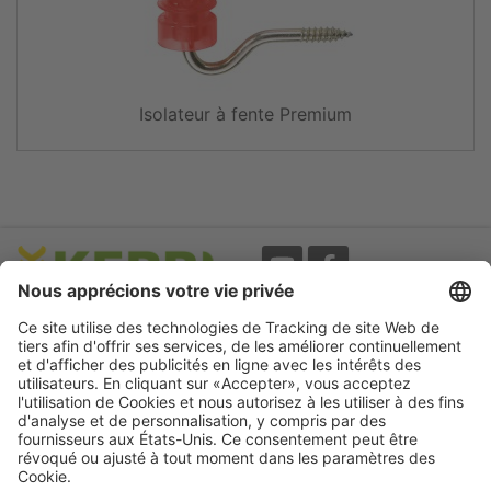
Isolateur à fente Premium
Evènements
A propos
Newsletter
Mentions légales
Termes d'utilisation
CGV
Protection des données
Garantie
Déclaration
d'accessibilité