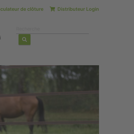
culateur de clôture
Distributeur Login
i