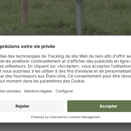
it de base Savanne AM
Kit de base Mobil Powe
3000
6000