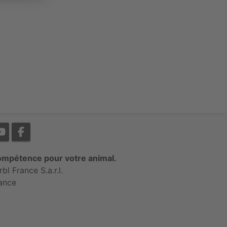
mpétence pour votre animal.
rbl France S.a.r.l.
ance