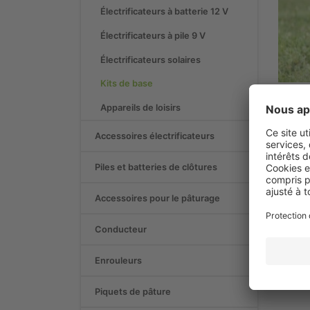
Électrificateurs à batterie 12 V
Électrificateurs à pile 9 V
Électrificateurs solaires
Kits de base
Appareils de loisirs
Accessoires électrificateurs
Piles et batteries de clôtures
K
Accessoires pour le pâturage
Conducteur
Enrouleurs
Piquets de pâture