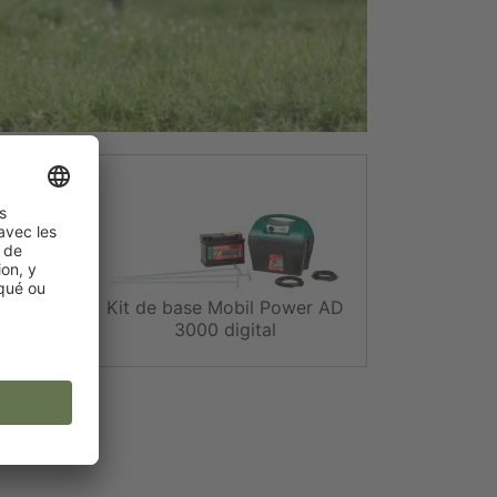
r AN
Kit de base Mobil Power AD
3000 digital