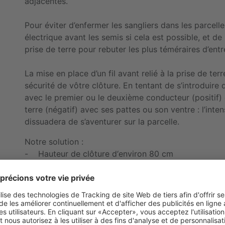
adjacentes.
Pour éviter d’enfermer les sangliers dans les parcelles,
électrique avant les semis si cela est possible, et de
prise de terre pour rebuter les plus téméraires d’entr
La mise en place d’un fil avant relié à la prise de te
sécurité de vôtre clôture. En tentant de s’introduire 
avec le premier ou le deuxième conducteur (positif) d
terre (négatif) avec ses pattes ou son ventre : l’inten
dissuadera de s’aventurer sur la parcelle.
Notre solution :
- Hauteur de clôture d‘environ 80 cm
- Ruban 10 à 30 mm de large
- Piquets de ligne Titan
- 1 fil avant, avec la mise à la terre
- Accessoires de montage simplifiés