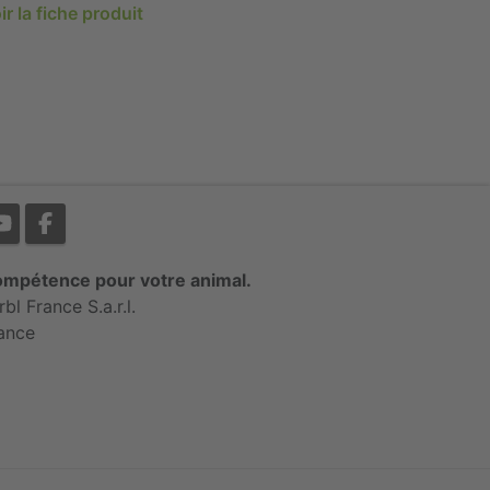
ir la fiche produit
mpétence pour votre animal.
rbl France S.a.r.l.
ance