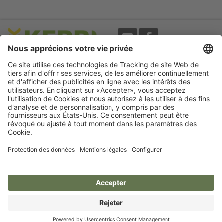
Evènements
A propos
Newsletter
Mentions légales
Termes d'utilisation
CGV
Protection des données
Garantie
Déclaration
d'accessibilité
Cookie préferences
Compétence pour votre animal.
Kerbl France S.a.r.l.
France
© Kerbl France S.a.r.l.