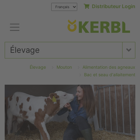
Distributeur Login
Élevage
Élevage
Mouton
Alimentation des agneaux
Bac et seau d'allaitement