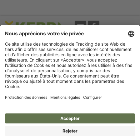
Evènements
A propos
Newsletter
Mentions légales
Termes d'utilisation
CGV
Protection des données
Garantie
Déclaration
d'accessibilité
Cookie préferences
Compétence pour votre animal.
Kerbl France S.a.r.l.
France
© Kerbl France S.a.r.l.