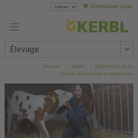
Distributeur Login
Élevage
Élevage
Laiterie
Désinfection du pis
Produit de trempage et désinfection