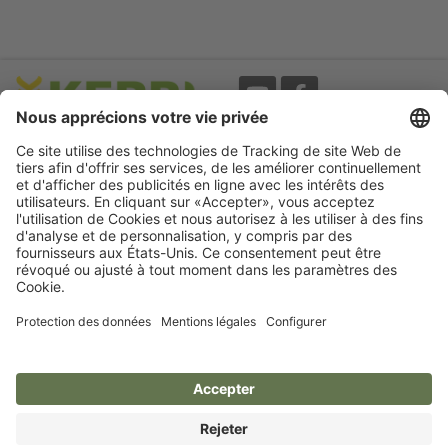
Evènements
A propos
Newsletter
Mentions légales
Termes d'utilisation
CGV
Protection des données
Garantie
Déclaration
d'accessibilité
Cookie préferences
Compétence pour votre animal.
Kerbl France S.a.r.l.
France