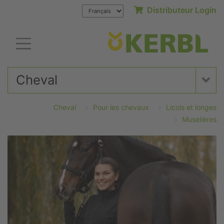
Distributeur Login
Cheval
Cheval
Pour les chevaux
Licols et longes
Muselières