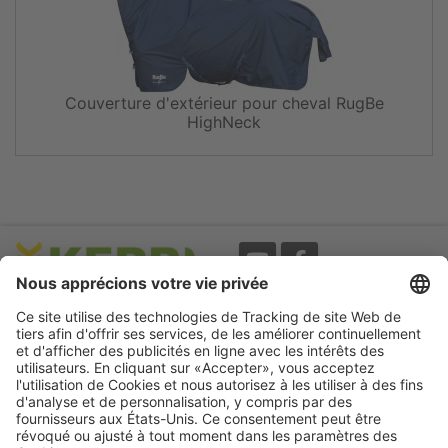
Couverture d'extérieur pour cheval RugBe
HighNeck
Evènements
A propos
Newsletter
Mentions légales
Termes d'utilisation
CGV
Protection des données
Garantie
Déclaration