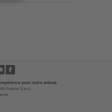
mpétence pour votre animal.
rbl France S.a.r.l.
ance