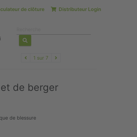
culateur de clôture
Distributeur Login
i
1 sur 7
et de berger
sque de blessure