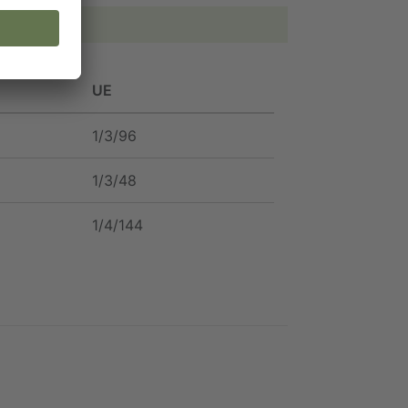
UE
1/3/96
1/3/48
1/4/144