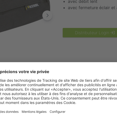
avec débit lent
avec fermeture éclair et 
Distributeur Login