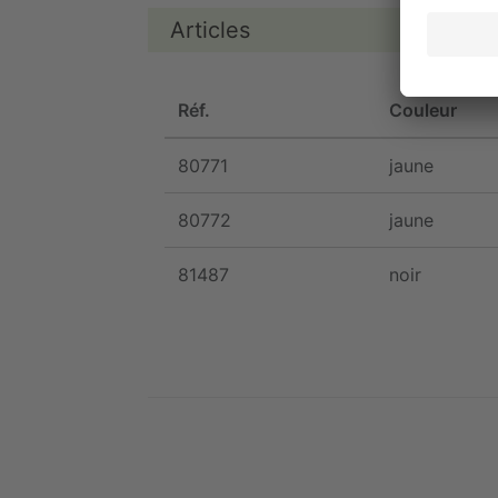
Articles
Réf.
Couleur
80771
jaune
80772
jaune
81487
noir