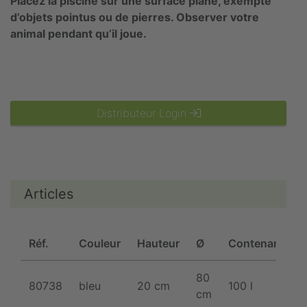
Placez la piscine sur une surface plane, exempte
d’objets pointus ou de pierres. Observer votre
animal pendant qu’il joue.
Distributeur Login
Articles
Réf.
Couleur
Hauteur
Ø
Contenance
80
80738
bleu
20 cm
100 l
cm