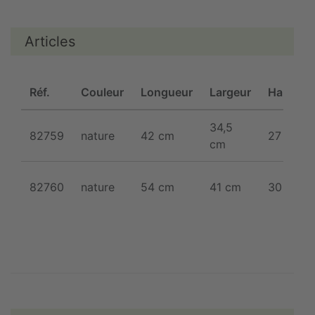
Articles
Réf.
Couleur
Longueur
Largeur
Hauteur
34,5
82759
nature
42 cm
27 cm
cm
82760
nature
54 cm
41 cm
30 cm