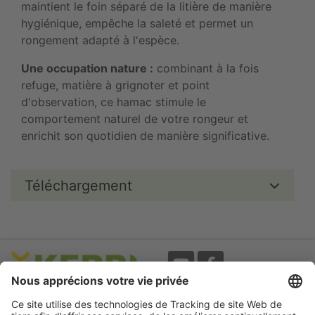
maintient le foin séparé de la litière de manière
hygiénique, empêche la saleté et permet un
rongement adapté à l'espèce.
Une occupation nature :
combinant à la fois
refuge, matière à grignoter et point
d'observation, ce hamac stimule le
comportement naturel de votre rongeur et
enrichit son quotidien de manière significative.
Téléchargement
Evènements
A propos