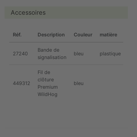
Accessoires
Réf.
Description
Couleur
matière
Lon
Bande de
27240
bleu
plastique
25
signalisation
Fil de
clôture
449312
bleu
40
Premium
WildHog