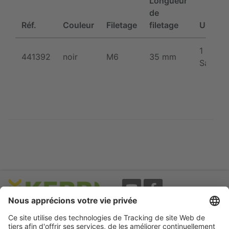
Longueur
de
Réf.
Couleur
Filetage
filetage
UC
1
441392
noir
M6
35 mm
Sachet
Evènements
A propos
Newsletter
Mentions légales