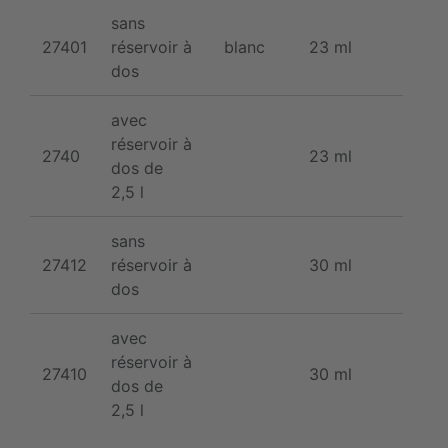
sans
27401
réservoir à
blanc
23 ml
1/
dos
avec
réservoir à
2740
23 ml
1
dos de
2,5 l
sans
27412
réservoir à
30 ml
1/
dos
avec
réservoir à
27410
30 ml
1
dos de
2,5 l