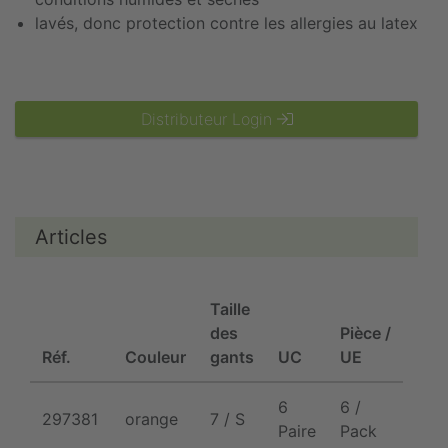
lavés, donc protection contre les allergies au latex
Distributeur Login
Articles
Taille
des
Pièce /
Réf.
Couleur
gants
UC
UE
UE
6
6 /
297381
orange
7 / S
1/6/
Paire
Pack