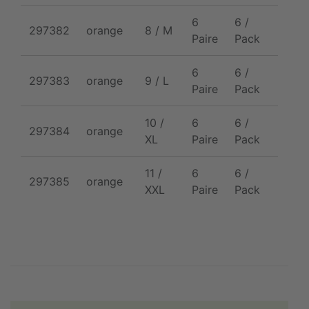
6
6 /
297382
orange
8 / M
1/6/
Paire
Pack
6
6 /
297383
orange
9 / L
1/6/
Paire
Pack
10 /
6
6 /
297384
orange
1/6/
XL
Paire
Pack
11 /
6
6 /
297385
orange
1/6/
XXL
Paire
Pack