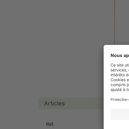
Articles
Réf.
Co