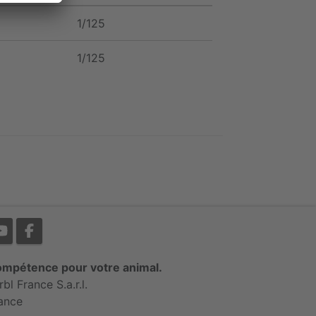
1/125
1/125
mpétence pour votre animal.
rbl France S.a.r.l.
ance