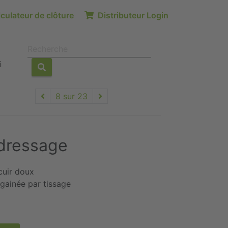
culateur de clôture
Distributeur Login
i
8 sur 23
dressage
cuir doux
 gainée par tissage