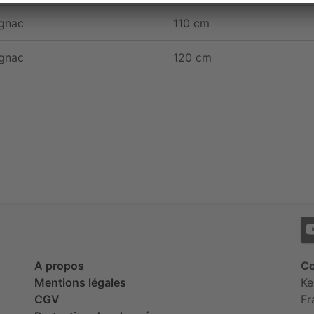
gnac
110 cm
gnac
120 cm
A propos
Co
Mentions légales
Ke
CGV
Fr