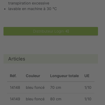
transpiration excessive
lavable en machine à 30 °C
Distributeur Login
Articles
Réf.
Couleur
Longueur totale
UE
14148
bleu foncé
70 cm
1/10
14149
bleu foncé
80 cm
1/10