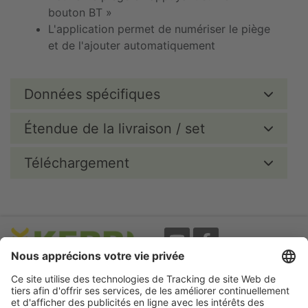
bouton BT »
L'application permet de numériser le piège
et de l'ajouter automatiquement
Données spécifiques
Étendue de la livraison / set
Téléchargement
Evènements
A propos
Newsletter
Mentions légales
Termes d'utilisation
CGV