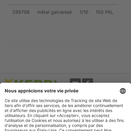
299798
métal galvanisé
1/10
150 PAL
Evènements
A propos
Newsletter
Mentions légales
Termes d'utilisation
CGV
Protection des données
Garantie