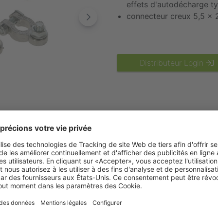
effets d'autodécharge ty
connecteur creux 5,5 x 
Distributeur Login