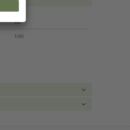
UE
1/90