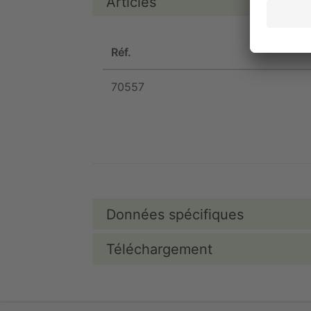
Articles
Réf.
70557
Données spécifiques
Téléchargement