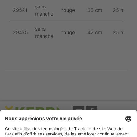
sans
29521
rouge
35 cm
25 mm
manche
sans
29475
rouge
42 cm
25 mm
manche
Evènements
A propos
Newsletter
Mentions légales