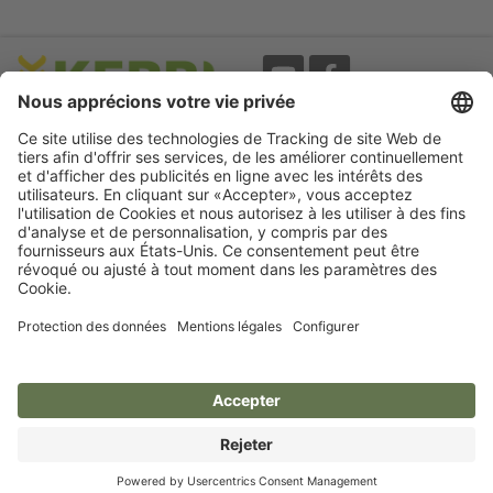
Evènements
A propos
Newsletter
Mentions légales
Termes d'utilisation
CGV
Protection des données
Garantie
Déclaration
d'accessibilité
Cookie préferences
Compétence pour votre animal.
Kerbl France S.a.r.l.
France
© Kerbl France S.a.r.l.