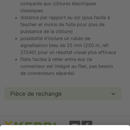
comparés aux clôtures électriques
classiques
distance par rapport au sol (plus facile à
faucher et moins de fuite pour plus de
puissance de la clôture)
possibilité d'inclure un ruban de
signalisation bleu de 25 mm (250 m, réf.
27240) pour un résultat visuel plus efficace
filets faciles à relier entre eux (le
connecteur est intégré au filet, pas besoin
de connecteurs séparés)
Pièce de rechange