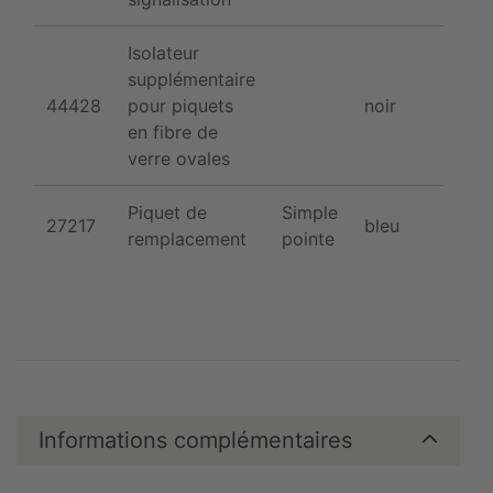
Isolateur
supplémentaire
44428
pour piquets
noir
plas
en fibre de
verre ovales
Piquet de
Simple
fibr
27217
bleu
remplacement
pointe
verr
Informations complémentaires