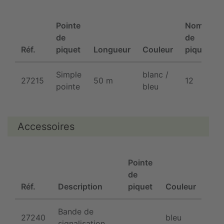
Pointe
Nombre
de
de
Réf.
piquet
Longueur
Couleur
piquets
Simple
blanc /
27215
50 m
12
pointe
bleu
Accessoires
Pointe
de
Réf.
Description
piquet
Couleur
mat
Bande de
27240
bleu
plas
signalisation